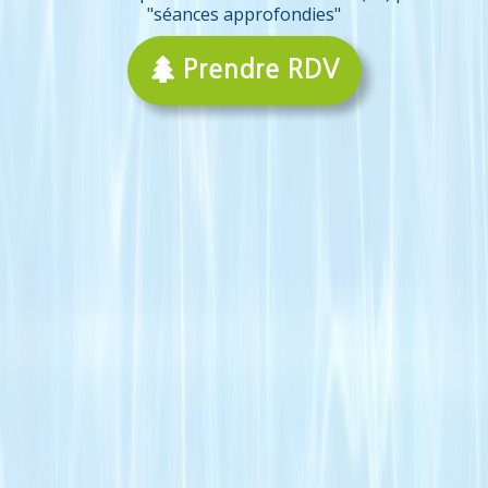
"séances approfondies"

Prendre RDV